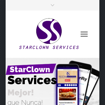
StarClown
S
e
r
v
i
c
e
s
M
e
j
o
r
!
que Nunca!