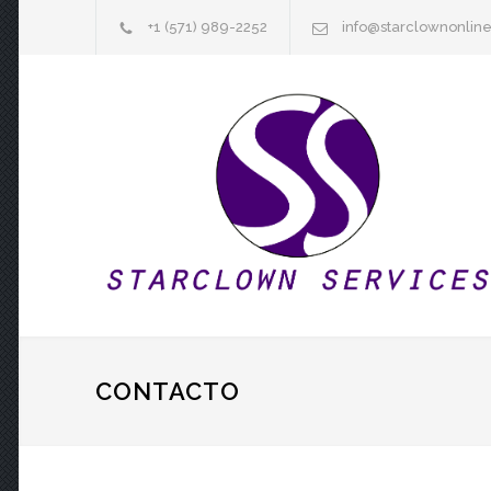
+1 (571) 989-2252
info@starclownonlin
CONTACTO