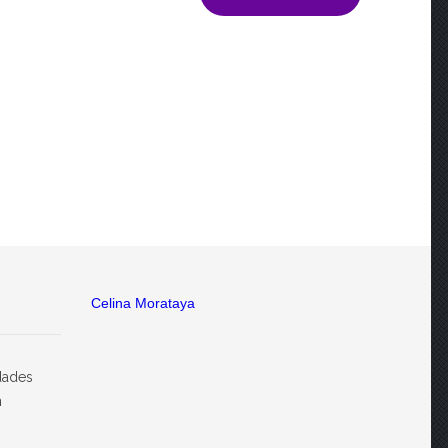
Celina Morataya
dades
n