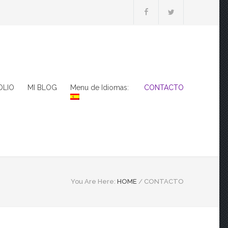
OLIO
MI BLOG
Menu de Idiomas:
CONTACTO
You Are Here:
HOME
/
CONTACTO